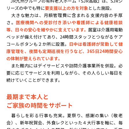
JR九州グループの有料老人ホーム『SJR高取』は、SJRシ
リーズの中でも特に
要支援以上の方を対象
とした施設。
大きな魅力は、月額管理費に含まれる支援内容の手厚
さ。
医療機関への受診付き添いや看護師による健康相談
等、日々の安心を細やかに支えています。
居室は介護用電動
ベッドが備え付けてあり、24時間スタッフとつながるケア
コールボタンも２か所に設置。
日中は看護師が常勤して健
康管理を、夜間も定期巡視を行うなど、365日24時間安心
の体制が整えられています。
また館内にはデイサービスや訪問介護事業所を併設。必
要に応じてサービスを利用しながら、その人らしい毎日を
続けていくことができます。
最期まで本人と
ご家族の時間をサポート
暮らしを彩る行事も充実。夏祭り、感謝の集い（敬老
会）、新年祝賀会、外食レクといった４大行事を軸に、毎